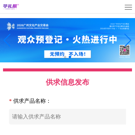
首
页
关
于
展
展
商
观
会
中
众
活
心
中
动
媒
供求信息发布
心
中
体
联
*
供求产品名称：
心
中
系
上
心
我
海
English
们
展