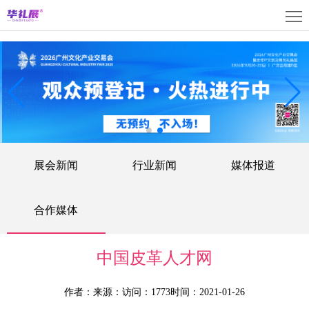
首
页
关
于
展
展
商
观
会
中
众
活
展会新闻
行业新闻
媒体报道
心
中
动
媒
心
中
体
联
合作媒体
心
中
系
上
中国皮革人才网
心
我
海
English
作者：
来源：
访问：1773
时间：2021-01-26
们
展