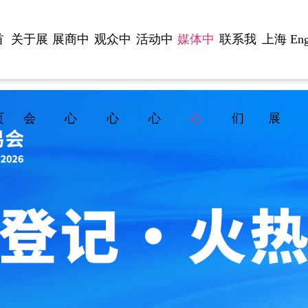
首
关于展
展商中
观众中
活动中
媒体中
联系我
上海
Eng
页
会
心
心
心
心
们
展