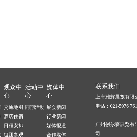
联系我们
中
观众中
活动中
媒体中
心
心
心
上海雅辉展览有限
电话：021-5976 76
围
交通地图
同期活动
展会新闻
准
酒店住宿
行业新闻
广州创尔森展览有
日程安排
媒体报道
司
助
组团参观
合作媒体