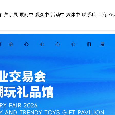
首
关于展
展商中
观众中
活动中
媒体中
联系我
上海
Eng
页
会
心
心
心
心
们
展