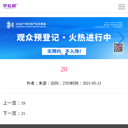
首
页
关
于
展
展
商
观
会
中
众
活
20
心
中
动
媒
作者：
来源：
访问：2593
时间：2021-05-21
心
中
体
联
心
中
系
上
上一页：
19
心
我
海
English
下一页：
21
们
展