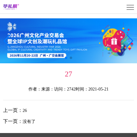
首
页
关
于
展
展
商
观
会
中
众
活
27
心
中
动
媒
作者：
来源：
访问：2742
时间：2021-05-21
心
中
体
联
心
中
系
上
上一页：
26
心
我
海
English
下一页：
没有了
们
展